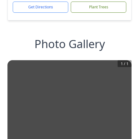
Get Directions
Plant Trees
Photo Gallery
1
/
1