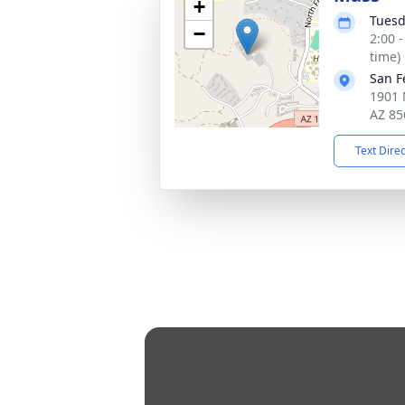
+
Tuesd
−
2:00 
time)
San F
1901 
AZ 85
Text Dire