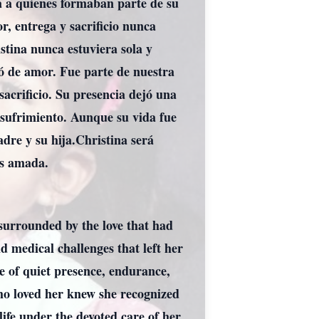
ta a quienes formaban parte de su
, entrega y sacrificio nunca
stina nunca estuviera sola y
ó de amor. Fue parte de nuestra
sacrificio. Su presencia dejó una
l sufrimiento. Aunque su vida fue
dre y su hija.Christina será
ás amada.
surrounded by the love that had
 medical challenges that left her
e of quiet presence, endurance,
ho loved her knew she recognized
ife under the devoted care of her