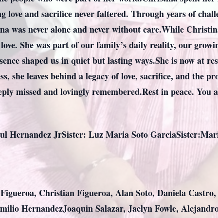
 love and sacrifice never faltered. Through years of chall
ina was never alone and never without care.While Christina
 love. She was part of our family’s daily reality, our gro
nce shaped us in quiet but lasting ways.She is now at res
ness, she leaves behind a legacy of love, sacrifice, and the
eeply missed and lovingly remembered.Rest in peace. You ar
l Hernandez JrSister: Luz Maria Soto GarciaSister:Maria
 Figueroa, Christian Figueroa, Alan Soto, Daniela Castro
ilio HernandezJoaquin Salazar, Jaelyn Fowle, Alejandro