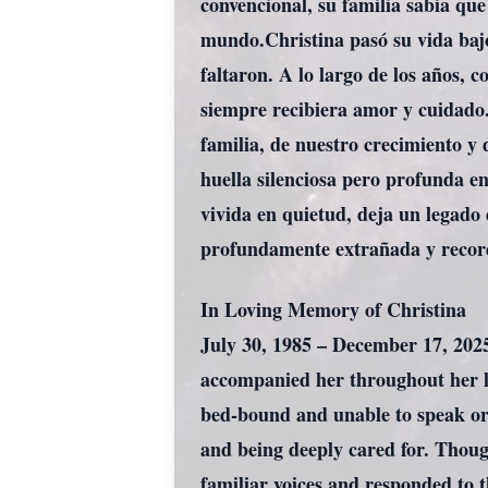
convencional, su familia sabía qu
mundo.Christina pasó su vida bajo
faltaron. A lo largo de los años, 
siempre recibiera amor y cuidado.
familia, de nuestro crecimiento y 
huella silenciosa pero profunda en
vivida en quietud, deja un legado
profundamente extrañada y record
In Loving Memory of Christina
July 30, 1985 – December 17, 202
accompanied her throughout her li
bed-bound and unable to speak or 
and being deeply cared for. Thoug
familiar voices and responded to t