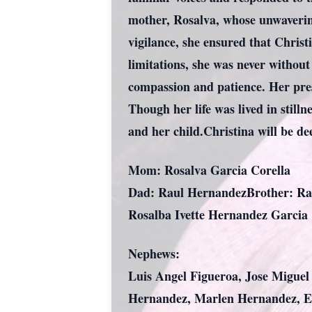
mother, Rosalva, whose unwavering
vigilance, she ensured that Christ
limitations, she was never without
compassion and patience. Her prese
Though her life was lived in still
and her child.Christina will be d
Mom: Rosalva Garcia Corella
Dad: Raul HernandezBrother: Rau
Rosalba Ivette Hernandez Garcia
Nephews:
Luis Angel Figueroa, Jose Miguel
Hernandez, Marlen Hernandez, Em