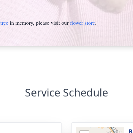
tree
in memory, please visit our
flower store
.
Service Schedule
B