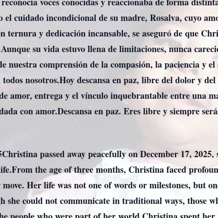
e reconocía voces conocidas y reaccionaba de forma distin
 el cuidado incondicional de su madre, Rosalva, cuyo amor
con ternura y dedicación incansable, se aseguró de que Chri
Aunque su vida estuvo llena de limitaciones, nunca careci
de nuestra comprensión de la compasión, la paciencia y el 
 todos nosotros.Hoy descansa en paz, libre del dolor y de
 de amor, entrega y el vínculo inquebrantable entre una ma
ada con amor.Descansa en paz. Eres libre y siempre ser
5Christina passed away peacefully on December 17, 2025, 
fe.From the age of three months, Christina faced profound
move. Her life was not one of words or milestones, but on
h she could not communicate in traditional ways, those w
he people who were part of her world.Christina spent her l