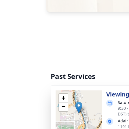
Past Services
Viewin
+
Satur
−
9:30 
DST) 
Adair
1191 