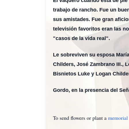
El vaquero cuando está de pie 
trabajo de rancho. Fue un bue
sus amistades. Fue gran aficio
televisión favoritos eran las n
"casos de la vida real".
Le sobreviven su esposa María 
Childers, José Zambrano III.,
Bisnietos Luke y Logan Childe
Gordo, en la presencia del Señ
To send flowers or plant a
memorial 