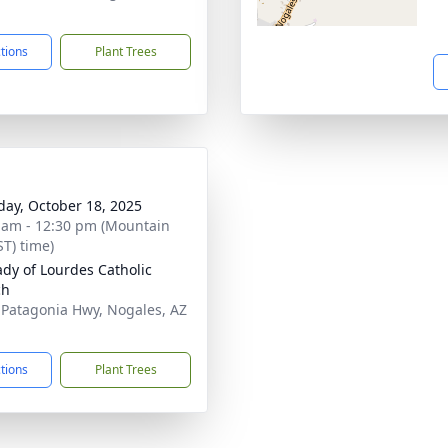
1
ctions
Plant Trees
day, October 18, 2025
 am - 12:30 pm (Mountain
ST) time)
ady of Lourdes Catholic
ch
 Patagonia Hwy, Nogales, AZ
1
ctions
Plant Trees