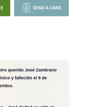
EE
SEND A CARD
estro querido José Zambrano
xico y fallecido el 9 de
eridos.