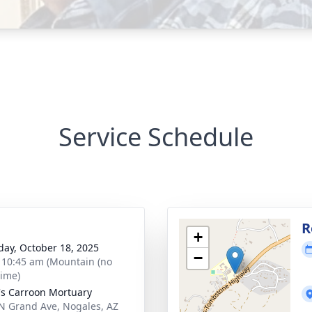
Service Schedule
g
R
+
day, October 18, 2025
−
- 10:45 am (Mountain (no
time)
's Carroon Mortuary
N Grand Ave, Nogales, AZ