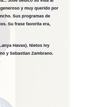
a... José dedicó su vida al
, generoso y muy querido por
rancho. Sus programas de
os. Su frase favorita era,
Lanya Havas). Nietos Ivy
ano y Sebastian Zambrano.
.