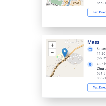
8562
Text Dire
Mass
+
Satur
−
11:30
(no D
Our l
Chur
631 E
8562
Text Dire