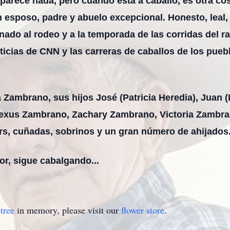
parece nada, pero cuando está a caballo, es otra cos
n esposo, padre y abuelo excepcional. Honesto, leal
nado al rodeo y a la temporada de las corridas del 
oticias de CNN y las carreras de caballos de los puebl
Zambrano, sus hijos José (Patricia Heredia), Juan (
 Lexus Zambrano, Zachary Zambrano, Victoria Zambr
rs, cuñadas, sobrinos y un gran número de ahijados
or, sigue cabalgando...
tree
in memory, please visit our
flower store
.